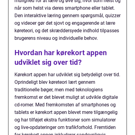
mulighed for at lære og øve sig, hvor som helst og
når som helst via deres smartphone eller tablet.
Den interaktive læring gennem spørgsmål, quizzer
og videoer gør det sjovt og engagerende at lære
køreteori, og det skræddersyede indhold tilpasses
brugerens niveau og individuelle behov.
Hvordan har kørekort appen
udviklet sig over tid?
Kørekort appen har udviklet sig betydeligt over tid.
Oprindeligt blev køreteori lært gennem
traditionelle bøger, men med teknologiens
fremkomst er det blevet muligt at udvikle digitale
cd-romer. Med fremkomsten af smartphones og
tablets er kørekort appen blevet mere tilgængelig
og har tilføjet ekstra funktioner som simulatorer
og live-opdateringer om trafikforhold. Fremtiden
for kørekort appen inkluderer sandsynligvis