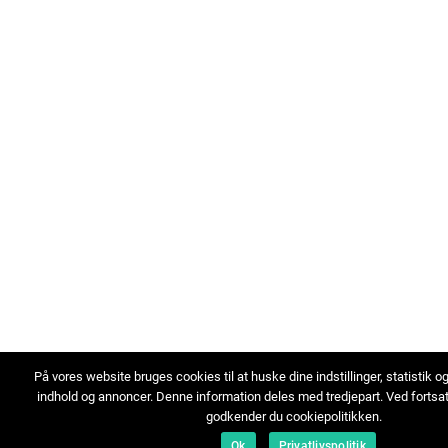
På vores website bruges cookies til at huske dine indstillinger, statistik o
indhold og annoncer. Denne information deles med tredjepart. Ved fortsa
godkender du cookiepolitikken.
Ok
Privatlivspolitik