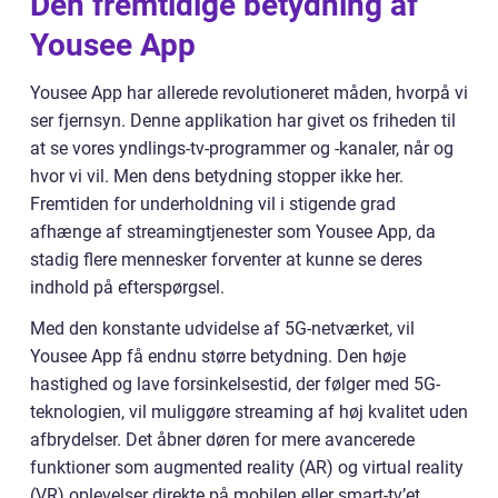
Den fremtidige betydning af
Yousee App
Yousee App har allerede revolutioneret måden, hvorpå vi
ser fjernsyn. Denne applikation har givet os friheden til
at se vores yndlings-tv-programmer og -kanaler, når og
hvor vi vil. Men dens betydning stopper ikke her.
Fremtiden for underholdning vil i stigende grad
afhænge af streamingtjenester som Yousee App, da
stadig flere mennesker forventer at kunne se deres
indhold på efterspørgsel.
Med den konstante udvidelse af 5G-netværket, vil
Yousee App få endnu større betydning. Den høje
hastighed og lave forsinkelsestid, der følger med 5G-
teknologien, vil muliggøre streaming af høj kvalitet uden
afbrydelser. Det åbner døren for mere avancerede
funktioner som augmented reality (AR) og virtual reality
(VR) oplevelser direkte på mobilen eller smart-tv’et.