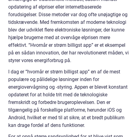
opdatering af elpriser eller internetbaserede
forudsigelser. Disse metoder var dog ofte unøjagtige og
tidskrævende. Med fremkomsten af moderne teknologi
blev der udviklet flere elektroniske løsninger, der kunne
hjælpe brugerne med at overvåge elprisen mere
effektivt. “Hvornår er strøm billigst app” er et eksempel
på en sådan innovation, der har revolutioneret måden, vi
styrer vores energiforbrug på.
I dag er “hvornår er strøm billigst app” en af de mest
populære og pålidelige løsninger inden for
energiovervågning og -styring. Appen er blevet konstant
opdateret for at holde trit med de teknologiske
fremskridt og forbedre brugeroplevelsen. Den er
tilgængelig på forskellige platforme, herunder iOS og
Android, hvilket er med til at sikre, at et bredt publikum
kan drage fordel af dens funktioner.
For at opnå større sandsynlighed for at blive vist som