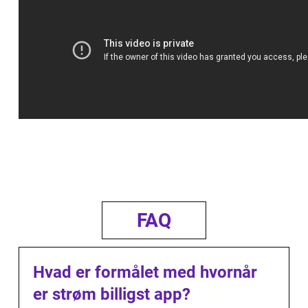
FAQ
Hvad er formålet med hvornår
er strøm billigst app?