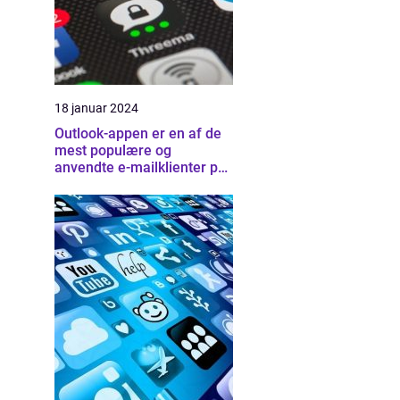
18 januar 2024
Outlook-appen er en af de
mest populære og
anvendte e-mailklienter på
markedet i dag, der tilbyder
brugerne en bred vifte af
funktioner og muligheder
for at organisere deres e-
mail, kalender og kontakter
på en effektiv måde