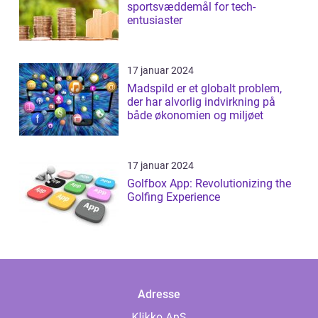
sportsvæddemål for tech-
entusiaster
17 januar 2024
Madspild er et globalt problem,
der har alvorlig indvirkning på
både økonomien og miljøet
17 januar 2024
Golfbox App: Revolutionizing the
Golfing Experience
Adresse