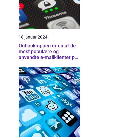
18 januar 2024
Outlook-appen er en af de
mest populære og
anvendte e-mailklienter på
markedet i dag, der tilbyder
brugerne en bred vifte af
funktioner og muligheder
for at organisere deres e-
mail, kalender og kontakter
på en effektiv måde