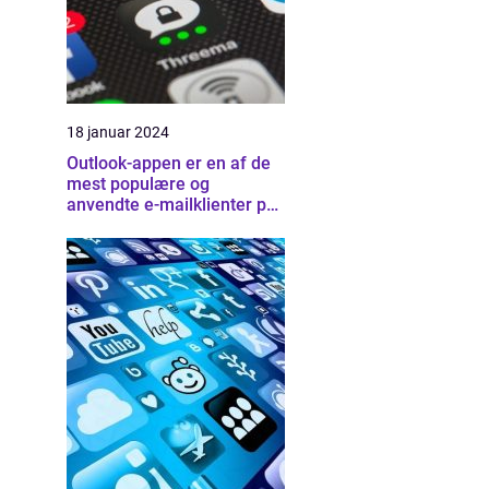
18 januar 2024
Outlook-appen er en af de
mest populære og
anvendte e-mailklienter på
markedet i dag, der tilbyder
brugerne en bred vifte af
funktioner og muligheder
for at organisere deres e-
mail, kalender og kontakter
på en effektiv måde