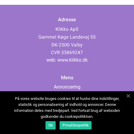
Adresse
web:
www.klikko.dk
Menu
Annoncering
Om os
På vores website bruges cookies til at huske dine indstillinger,
Cookies
statistik og personalisering af indhold og annoncer. Denne
information deles med tredjepart. Ved fortsat brug af websiden
Kontakt os
godkender du cookiepolitikken.
Sitemap
Ok
Privatlivspolitik