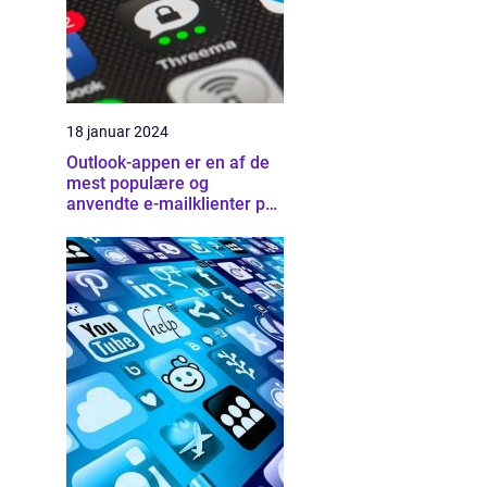
18 januar 2024
Outlook-appen er en af de
mest populære og
anvendte e-mailklienter på
markedet i dag, der tilbyder
brugerne en bred vifte af
funktioner og muligheder
for at organisere deres e-
mail, kalender og kontakter
på en effektiv måde