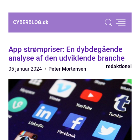
CYBERBLOG.
dk
App strømpriser: En dybdegående
analyse af den udviklende branche
redaktionel
05 januar 2024
Peter Mortensen